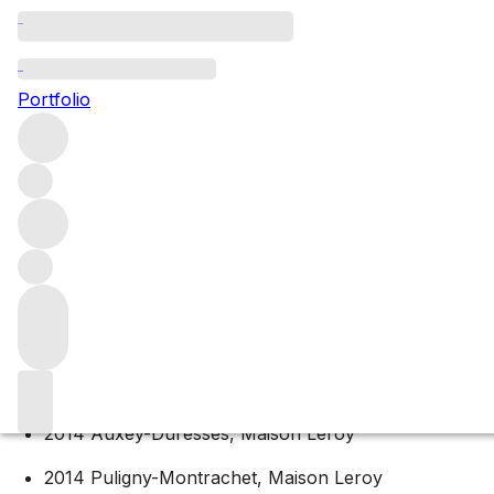
Maison Leroy 2018 Co
Portfolio
Explore the 2018 Collection from Maison Leroy, one of Bu
them ready to drink.
Main content
White wines: 2018 release
2016 Bourgogne Blanc, Maison Leroy
2014 Montagny, Maison Leroy
2014 Auxey-Duresses, Maison Leroy
2014 Puligny-Montrachet, Maison Leroy