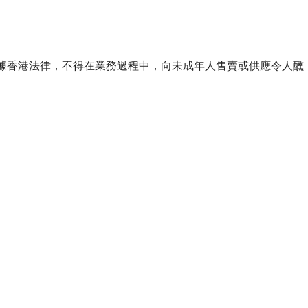
ourse of business. 根據香港法律，不得在業務過程中，向未成年人售賣或供應令人醺