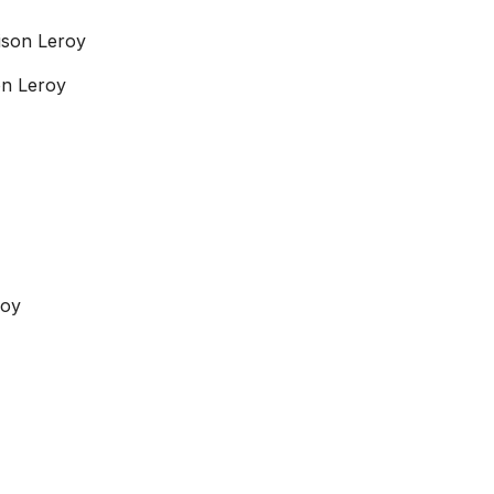
son Leroy
on Leroy
roy