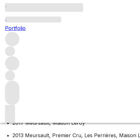
Maison Leroy 2023 C
Portfolio
Each and every wine in Madame Lalou Bize-Leroy's collecti
feels have a real sense of place. Importantly, the wines a
Main content
White wines: 2023 release
NV Bourgogne Blanc, Fleurs de Vignes, Maison Lero
2018 Auxey-Duresses, Maison Leroy
2017 Meursault, Maison Leroy
2013 Meursault, Premier Cru, Les Perrières, Maison 