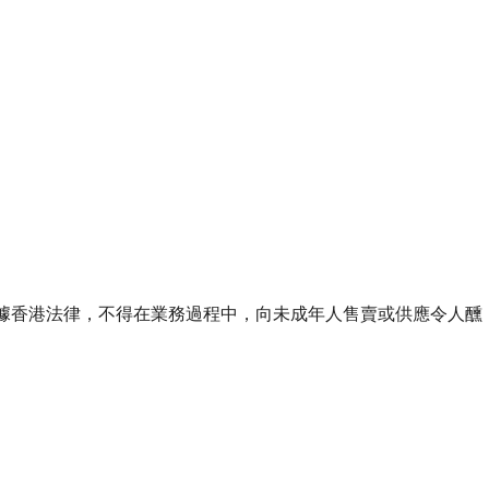
ourse of business. 根據香港法律，不得在業務過程中，向未成年人售賣或供應令人醺